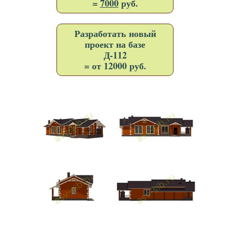
=
7000
руб.
Разработать новый
проект на базе
Д-112
= от 12000 руб.