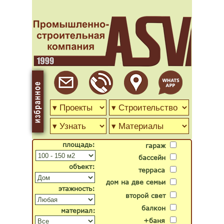
площадь:
гараж
бассейн
объект:
терраса
дом на две семьи
этажность:
второй свет
балкон
материал:
+баня