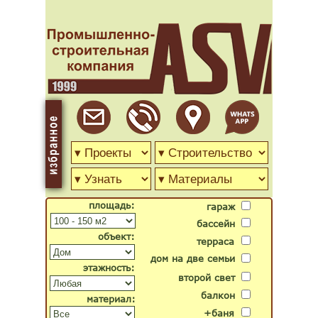
площадь:
гараж
бассейн
объект:
терраса
дом на две семьи
этажность:
второй свет
балкон
материал:
+баня