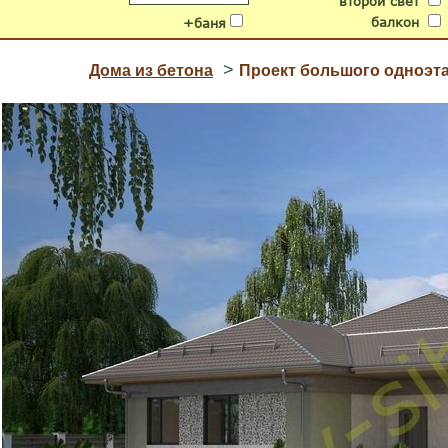
второй свет
балкон
+баня
>
Дома из бетона
Проект большого одноэта