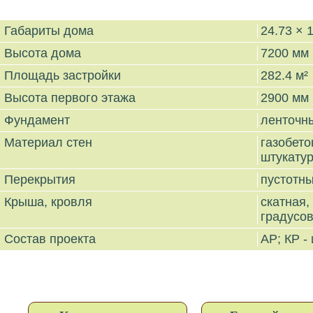
Габариты дома
24.73 × 
Высота дома
7200 мм
Площадь застройки
282.4 м²
Высота первого этажа
2900 мм
Фундамент
ленточн
Материал стен
газобе
штукату
Перекрытия
пустотн
Крыша, кровля
скатная
градусо
Состав проекта
АР; КР -