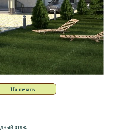
На печать
рдный этаж.