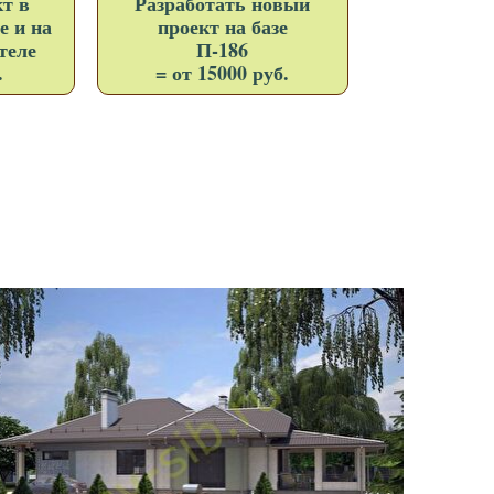
т в
Разработать новый
е и на
проект на базе
теле
П-186
.
= от 15000 руб.