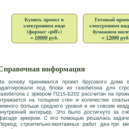
Купить проект в
Готовый проек
электронном виде
электронном вид
(формат «pdf»)
бумажном носи
=
10000
руб.
=
12000
руб
Справочная информация
За основу принимался проект брусового дома в
адаптировали под блоки из газобетона для стро
газобетона с эркером П215-Б202 рассчитан на прож
отражается на толщине стен и количестве спальн
немного больше среднего уровня и не совсем квад
внутренний интерьер. Это было достигнуто за сч
фасаде эркером. С его помощью решалась задача
Период строительно-монтажных работ два-три ме