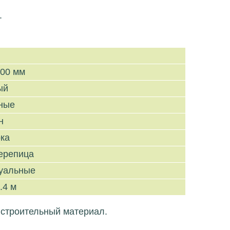
.
000 мм
ый
ные
н
рка
черепица
уальные
.4 м
 строительный материал.