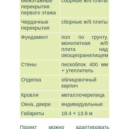
Межэтажные
сборные ж/б плиты
перекрытия
первого этажа
Чердачные
сборные ж/б плиты
перекрытия
Фундамент
пол по грунту,
монолитная ж/б
плита над
овощехранилищем
Стены
пескоблок 400 мм
+ утеплитель
Отделка
облицовочный
кирпич
Кровля
металлочерепица
Окна, двери
индивидуальные
Габариты
18.4 × 13.9 м
Проект можно адаптировать