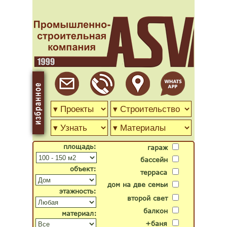
площадь:
гараж
бассейн
объект:
терраса
дом на две семьи
этажность:
второй свет
балкон
материал:
+баня