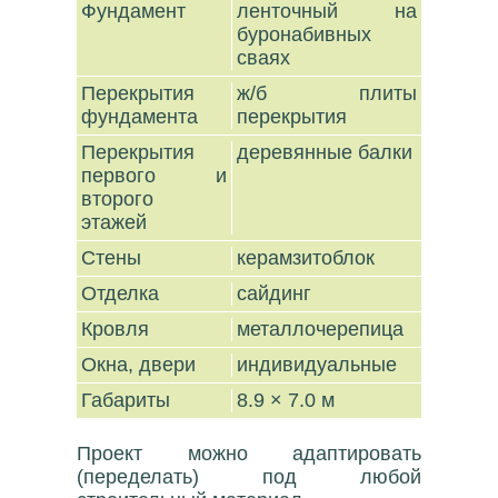
Фундамент
ленточный на
буронабивных
сваях
Перекрытия
ж/б плиты
фундамента
перекрытия
Перекрытия
деревянные балки
первого и
второго
этажей
Стены
керамзитоблок
Отделка
сайдинг
Кровля
металлочерепица
Окна, двери
индивидуальные
Габариты
8.9 × 7.0 м
Проект можно адаптировать
(переделать) под любой