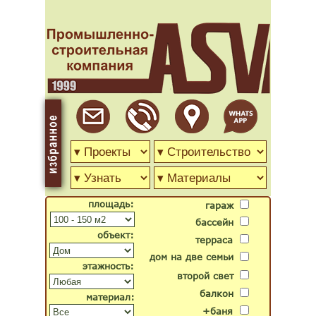
площадь:
гараж
бассейн
объект:
терраса
дом на две семьи
этажность:
второй свет
балкон
материал:
+баня