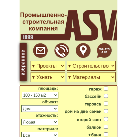
площадь:
гараж
бассейн
объект:
терраса
дом на две семьи
этажность:
второй свет
балкон
материал:
+баня