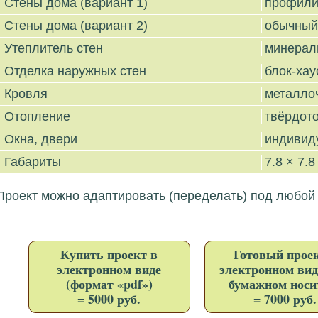
Стены дома (вариант 1)
профили
Стены дома (вариант 2)
обычный
Утеплитель стен
минерал
Отделка наружных стен
блок-хау
Кровля
металло
Отопление
твёрдот
Окна, двери
индивид
Габариты
7.8 × 7.8
Проект можно адаптировать (переделать) под любой
Купить проект в
Готовый проек
электронном виде
электронном вид
(формат «pdf»)
бумажном носи
=
5000
руб.
=
7000
руб.