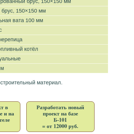
рованный брус, 150×150 мм
 брус, 150×150 мм
ьная вата 100 мм
с
черепица
опливный котёл
уальные
 м
 строительный материал.
т в
Разработать новый
е и на
проект на базе
теле
Б-101
= от 12000 руб.