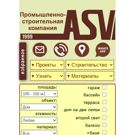
площадь:
гараж
бассейн
объект:
терраса
дом на две семьи
этажность:
второй свет
балкон
материал:
+баня