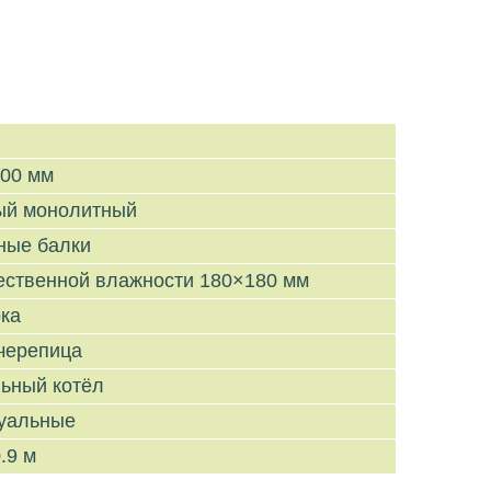
000 мм
ый монолитный
ные балки
тественной влажности 180×180 мм
рка
черепица
льный котёл
уальные
.9 м