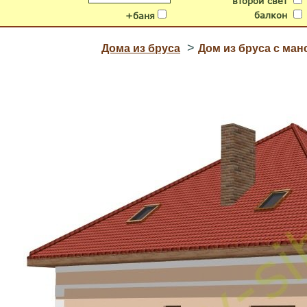
второй свет
балкон
+баня
>
Дома из бруса
Дом из бруса с ма