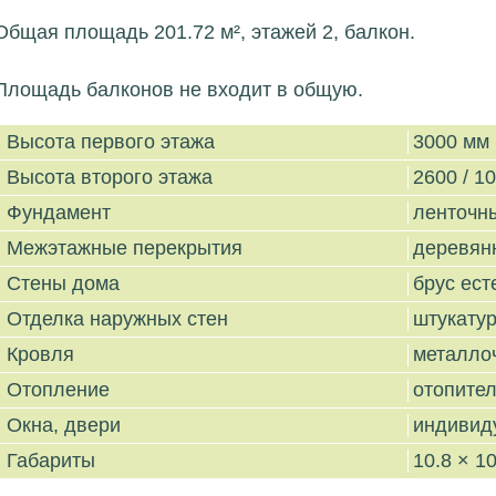
Общая площадь 201.72 м², этажей 2, балкон.
Площадь балконов не входит в общую.
Высота первого этажа
3000 мм
Высота второго этажа
2600 / 1
Фундамент
ленточн
Межэтажные перекрытия
деревян
Стены дома
брус ес
Отделка наружных стен
штукату
Кровля
металло
Отопление
отопите
Окна, двери
индивид
Габариты
10.8 × 10