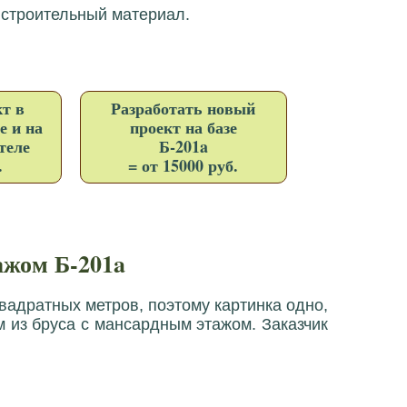
 строительный материал.
т в
Разработать новый
е и на
проект на базе
теле
Б-201a
.
= от 15000 руб.
ажом Б-201a
вадратных метров, поэтому картинка одно,
 из бруса с мансардным этажом. Заказчик