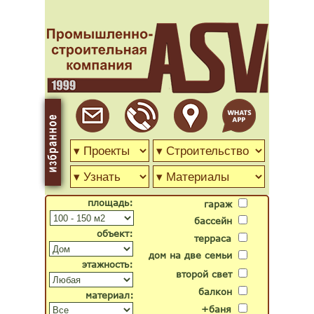
площадь:
гараж
бассейн
объект:
терраса
дом на две семьи
этажность:
второй свет
балкон
материал:
+баня