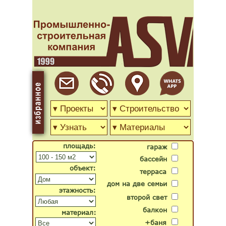
площадь:
гараж
бассейн
объект:
терраса
дом на две семьи
этажность:
второй свет
балкон
материал:
+баня